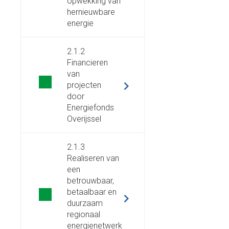
opwekking van
hernieuwbare
energie
2.1.2
Financieren
van
projecten
door
Energiefonds
Overijssel
2.1.3
Realiseren van
een
betrouwbaar,
betaalbaar en
duurzaam
regionaal
energienetwerk