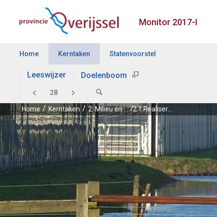
Monitor 2017-I
Home
Kerntaken
Statenvoorstel
Leeswijzer
Doelenboom
Home
Kerntaken
2. Milieu en energie
2.1 Realiseren van energie-infrastructuur en van projecten voor energiebesparing, opwekking van hernieuwbare energie gericht op 20% hernieuwbare energie in 2023