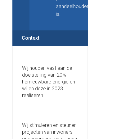
aandeelhouder
is.
Context
Wij houden vast aan de
doelstelling van 20%
hernieuwbare energie en
willen deze in 2023
realiseren.
Wij stimuleren en steunen
projecten van inwoners,
ondernemers, instellingen