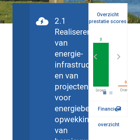
Overzicht
2.1
prestatie scores
be
Realiseren
3
van
energie-
infrastructuur
en van
0
projecten
voor
energiebesparing,
Financieel
opwekking
overzicht
van