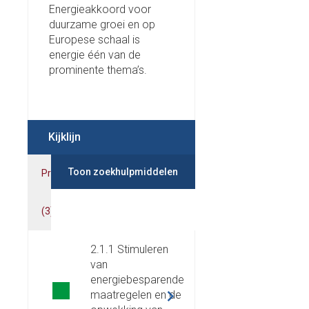
Energieakkoord voor
duurzame groei en op
Europese schaal is
energie één van de
prominente thema’s.
Kijklijn
Toon zoekhulpmiddelen
Prestaties
Indicatoren
(
3
)
(
4
)
2.1.1 Stimuleren
van
energiebesparende
maatregelen en de