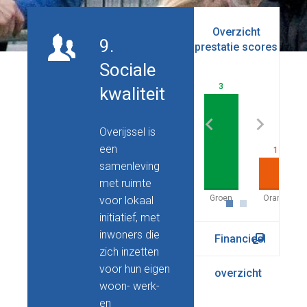
Overzicht
Last
9.
prestatie scores
Sociale
3
kwaliteit
Overijssel is
een
1
samenleving
met ruimte
voor lokaal
initiatief, met
inwoners die
Financieel
zich inzetten
voor hun eigen
overzicht
woon- werk-
en