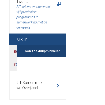
Twente
Effectiever werken vanuit
vijf provinciale
programma's in
samenwerking met de
gemeente
Kijklijn
Toon zoekhulpmiddelen
Beleidsdoelen
Prestaties
Indicatoren
Kengetallen
(
1
(
)
4
(
)
1
(
)
1
)
9.1 Samen maken
we Overijssel