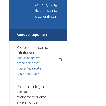
leefomgeving.
Noaberschap
is de drijfveer.
Aandachtspunten
Professionalisering
initiatieven
Lokale initiatieven
groeien door tot
maatschappelijke
ondernemingen
Proeftuin integrale
aanpak
toekomstgerichte
erven Hof van