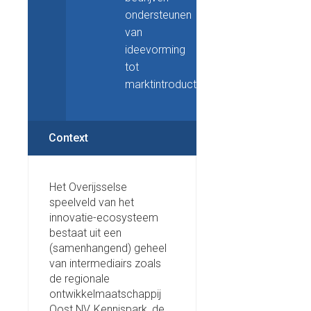
ondersteunen
van
ideevorming
tot
marktintroductie.
Context
Het Overijsselse
speelveld van het
innovatie-ecosysteem
bestaat uit een
(samenhangend) geheel
van intermediairs zoals
de regionale
ontwikkelmaatschappij
Oost NV, Kennispark, de