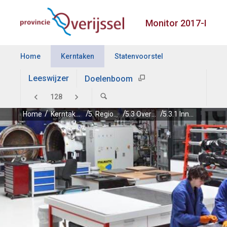
Monitor 2017-I
Home
Kerntaken
Statenvoorstel
Leeswijzer
Doelenboom
Home
Kerntaken
5. Regionale economie
5.3 Overijssel investeert in innovatie
5.3.1 Innovatie basisinfrastructuur