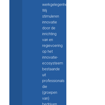
werkgelegenheid.
Wij
stimuleren
innovatie
door de
inrichting
van en
regievoering
op het
innovatie-
ecosysteem
bestaande
uit
professionals
die
(groepen
van)
bedrijven