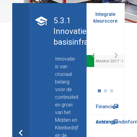
Budgetopbouw
Integrale
Laste
5.3.1
kleurscore
Innovatie
basisinfrastructuur
Innovatie
Monitor 2017 - I
is van
Algemene middelen
cruciaal
Reserve Uitvoering Kwaliteit van Overijssel
belang
voor de
continuïteit
en groei
Financieel
van het
Midden en
overzicht
Achtergrondinfor
Kleinbedrijf
en de