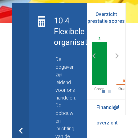
Overzicht
10.4
prestatie scores
be
Flexibele
2
organisatie
De
opgaven
zijn
0
leidend
voor ons
handelen.
De
Financieel
opbouw
en
overzicht
inrichting
van de