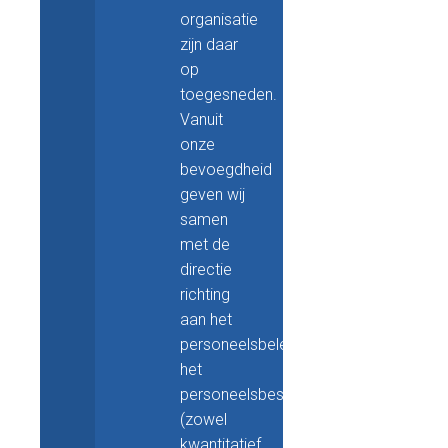
organisatie
zijn daar
op
toegesneden.
Vanuit
onze
bevoegdheid
geven wij
samen
met de
directie
richting
aan het
personeelsbeleid,
het
personeelsbestand
(zowel
kwantitatief