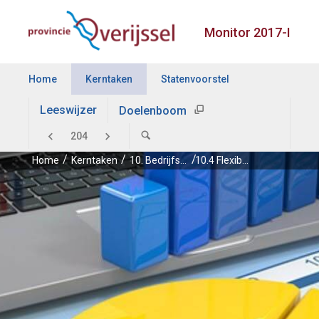
Monitor 2017-I
Home
Kerntaken
Statenvoorstel
Leeswijzer
Doelenboom
Home
Kerntaken
10. Bedrijfsvoering
10.4 Flexibele organisatie