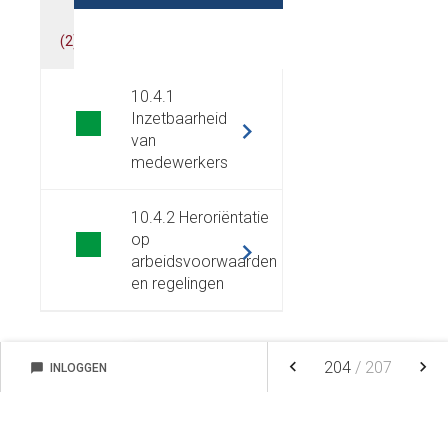
(
2
)
(
1
)
10.4.1
Inzetbaarheid
van
medewerkers
10.4.2 Heroriëntatie
op
arbeidsvoorwaarden
en regelingen
keyboard_arrow_left
keyboard_arrow_right
204
/
207
chat_bubble
INLOGGEN
NOTITIES
FAVORIETEN
NIEUW
FILTEREN