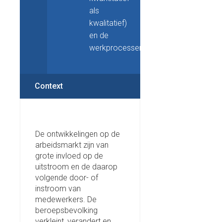
als
kwalitatief)
en de
werkprocessen.
Context
De ontwikkelingen op de
arbeidsmarkt zijn van
grote invloed op de
uitstroom en de daarop
volgende door- of
instroom van
medewerkers. De
beroepsbevolking
verkleint, verandert en