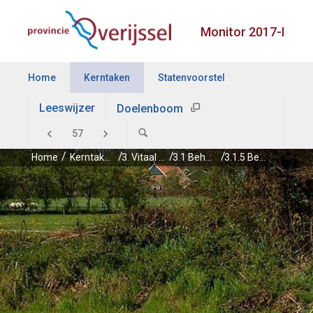
Monitor 2017-I
Home
Kerntaken
Statenvoorstel
Leeswijzer
Doelenboom
Home
Kerntaken
3. Vitaal platteland
3.1 Behoud van natuur- & landschapskwaliteiten en van de verscheidenheid aan dieren & planten door bescherming en beheer
3.1.5 Beheer landschap