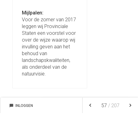
Mijlpalen:
Voor de zomer van 2017
leggen wij Provinciale
Staten een voorstel voor
over de wijze waarop wij
invulling geven aan het
behoud van
landschapskwaliteiten,
als onderdeel van de
natuurvisie.
keyboard_arrow_left
keyboard_arrow_right
57
/
207
chat_bubble
INLOGGEN
NOTITIES
FAVORIETEN
NIEUW
FILTEREN