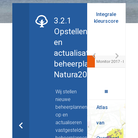
Integrale
3.2.1
kleurscore
Opstellen
en
actualisatie
beheerplannen
Monitor 2017 - I
Natura2000
Wij stellen
nieuwe
beheerplannen
Atlas
op en
actualiseren
van
vastgestelde
beheerplannen