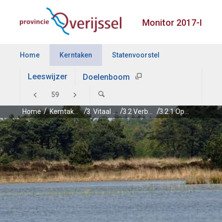
Monitor 2017-I
Home
Kerntaken
Statenvoorstel
Leeswijzer
Doelenboom
Home
Kerntaken
3. Vitaal platteland
3.2 Verbetering van de inrichting en het beheer van de Natura2000-gebieden en de afronding van de lopende natuurprojecten
3.2.1 Opstellen en actualisatie beheerplannen Natura2000