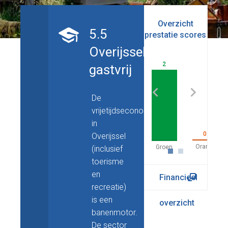
Overzicht
5.5
prestatie scores
be
Overijssel
2
gastvrij
De
vrijetijdseconomie
in
0
Overijssel
(inclusief
toerisme
en
Financieel
recreatie)
is een
overzicht
banenmotor.
De sector