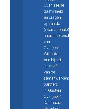
Overijsselse
gastvrijheid
en dragen
bij aan de
(internationale)
naamsbekendheid
van
Overijssel.
Wij sluiten
aan bij het
initiatief
van de
samenwerkende
partners
in ‘Gastvrij
Overijssel’.
Daarnaast
stimuleren