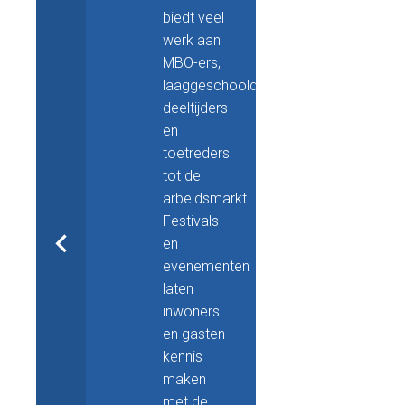
biedt veel
werk aan
MBO-ers,
laaggeschoolden,
deeltijders
en
toetreders
tot de
arbeidsmarkt.
Festivals
en
evenementen
laten
inwoners
en gasten
kennis
maken
met de