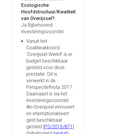
Ecologische
Hoofdstructuur/Kwaliteit
van Overijssel?:
Ja Bijbehorend
investeringsvoorstel:
Vanuit het
Coalitieakkoord
‘Overijssel Werkt!’ is er
budget beschikbaar
gesteld voor deze
prestatie. Dit is
verwerkt in de
Perspectiefnota 2017.
Daarnaast is via het
investeringsvoorstel
#in-Overijssel innoveert
en internationalseert
geld beschikbaar
gesteld [
PS/2016/871
]
(bijbehorend
besluit
).