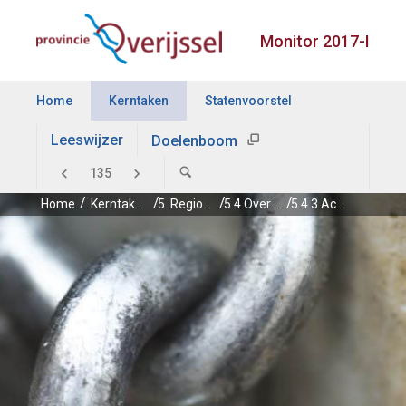
Monitor 2017-I
Home
Kerntaken
Statenvoorstel
Leeswijzer
Doelenboom
Home
Kerntaken
5. Regionale economie
5.4 Overijssel onderneemt (internationaal)
5.4.3 Acquisitie