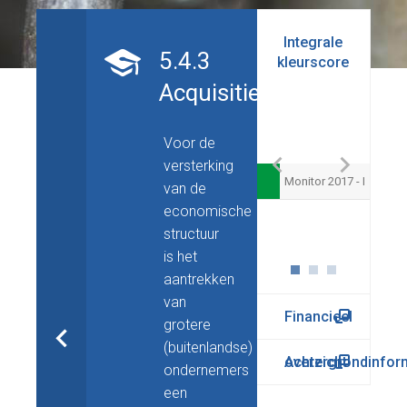
Budgetopbouw
Integrale
Laste
5.4.3
kleurscore
Acquisitie
Voor de
versterking
Monitor 2017 - I
van de
economische
structuur
Reserve Uitvoering Kwaliteit van Overijssel
is het
aantrekken
van
Financieel
grotere
(buitenlandse)
overzicht
Achtergrondinfor
ondernemers
een