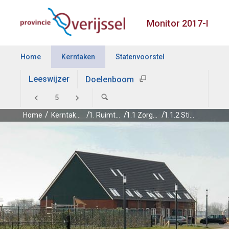
Monitor 2017-I
Home
Kerntaken
Statenvoorstel
Leeswijzer
Doelenboom
Home
Kerntaken
1. Ruimtelijke ontwikkeling en waterbeheer
1.1 Zorgvuldige afweging van de ruimtelijke belangen
1.1.2 Stimuleren en faciliteren goede ruimtelijke ordening en ruimtelijke kwaliteit