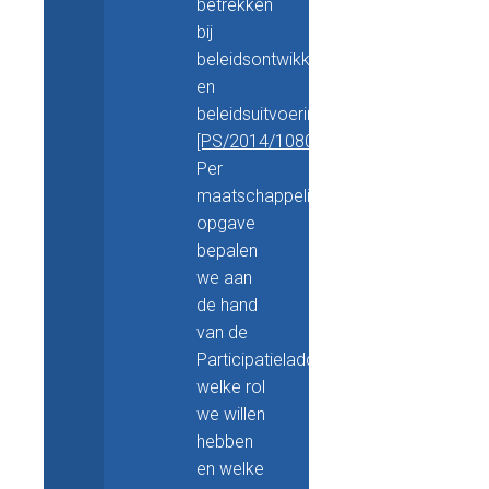
betrekken
bij
beleidsontwikkeling
en
beleidsuitvoering
[PS/2014/1080]
.
Per
maatschappelijke
opgave
bepalen
we aan
de hand
van de
Participatieladder,
welke rol
we willen
hebben
en welke