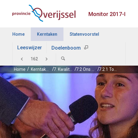
Monitor 2017-I
Home
Kerntaken
Statenvoorstel
Leeswijzer
Doelenboom
Home
Kerntaken
7. Kwaliteit openbaar bestuur
7.2 Ons beleid en handelen sluit aan op de veranderende relatie met de samenleving
7.2.1 Toepassen van de participatiecode