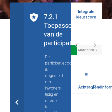
Integrale
7.2.1
kleurscore
Toepassen
van de
participatiecode
Monitor 2017 - I
De
participatiecode
is
opgesteld
om
Achtergrondinfor
inwoners
tijdig en
effectief
te