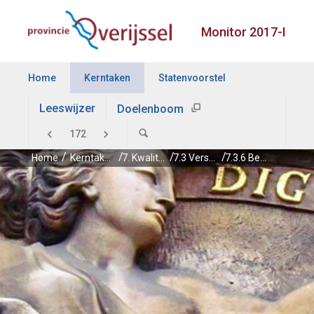
Monitor 2017-I
Home
Kerntaken
Statenvoorstel
Leeswijzer
Doelenboom
Home
Kerntaken
7. Kwaliteit openbaar bestuur
7.3 Versterking kwaliteit eigen bestuur
7.3.6 Bezwaar en beroep