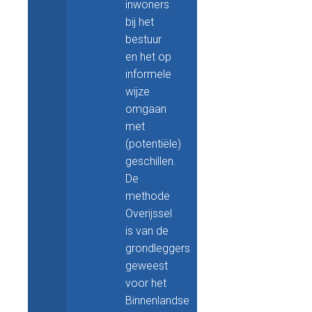
inwoners
bij het
bestuur
en het op
informele
wijze
omgaan
met
(potentiële)
geschillen.
De
methode
Overijssel
is van de
grondleggers
geweest
voor het
Binnenlandse