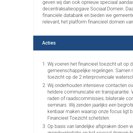
geven wij dan ook opnieuw speciaal aandac
decentralisatieopgave Sociaal Domein. Daa
financiële databank en bieden we gemeente
relevant, het platform financieel domein va
Acties
Wij voeren het financieel toezicht uit o
gemeenschappelijke regelingen. Samen m
toezicht op de 2 interprovinciale water
Wij onderhouden intensieve contacten ov
heldere communicatie en transparantie. W
raden of raadscommissies, bilaterale co
seminars. Wij zenden jaarlijks een begrotin
kenbaar maken waarop onze focus ligt bi
Financieel Toezicht schetsten.
Op basis van landelijke afspraken doen w
grondexploitatie en het sociaal domein b