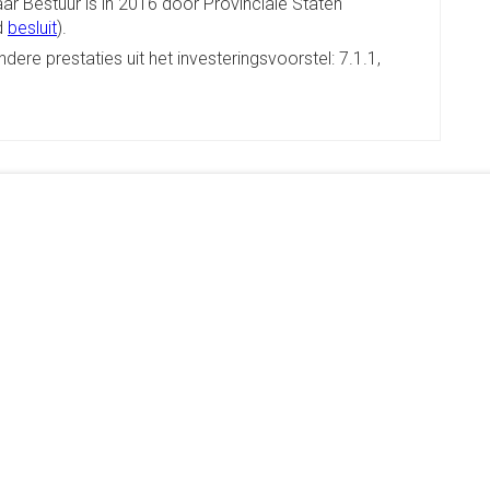
ar Bestuur is in 2016 door Provinciale Staten
d
besluit
).
dere prestaties uit het investeringsvoorstel: 7.1.1,