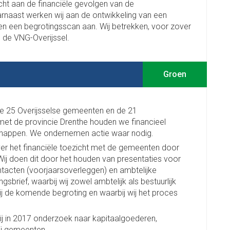
ht aan de financiële gevolgen van de
rnaast werken wij aan de ontwikkeling van een
n een begrotingsscan aan. Wij betrekken, voor zover
n de VNG-Overijssel.
p de 25 Overijsselse gemeenten en de 21
et de provincie Drenthe houden we financieel
schappen. We ondernemen actie waar nodig.
er het financiële toezicht met de gemeenten door
ij doen dit door het houden van presentaties voor
ntacten (voorjaarsoverleggen) en ambtelijke
gsbrief, waarbij wij zowel ambtelijk als bestuurlijk
j de komende begroting en waarbij wij het proces
ij in 2017 onderzoek naar kapitaalgoederen,
ij gemeenten.