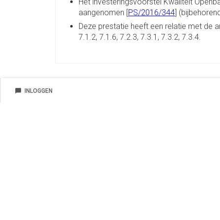
Het investeringsvoorstel Kwaliteit Openba
aangenomen [
PS/2016/344
] (bijbehoren
Deze prestatie heeft een relatie met de an
7.1.2, 7.1.6, 7.2.3, 7.3.1, 7.3.2, 7.3.4.
chat_bubble
INLOGGEN