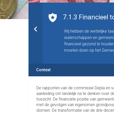
7.1.3 Financieel t
Wij hebben de wettelijke ta
waterschappen en gemeensc
financieel gezond te houde
moeten doen op het Gemee
Context
De rapporten van de commissie Depla en va
aanleiding om landelijk na te denken over de
toezicht. De financiële positie van gemee
met de gevolgen van ingenomen grondpositie
domein. De transformatie van de drie decentr