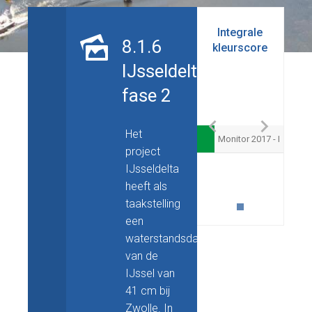
Integrale
8.1.6
kleurscore
IJsseldelta,
fase 2
Het
Monitor 2017 - I
project
IJsseldelta
heeft als
taakstelling
een
waterstandsdaling
van de
IJssel van
41 cm bij
Zwolle. In