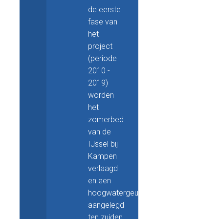
de eerste
fase van
het
project
(periode
2010 -
2019)
worden
het
zomerbed
van de
IJssel bij
Kampen
verlaagd
en een
hoogwatergeul
aangelegd
ten zuiden