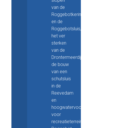
slopen
van de
Roggebotkering
en de
Roggebotsluis,
het ver
sterken
van de
Drontermeerdijk,
de bouw
van een
schutsluis
in de
Reevedam
en
hoogwatervoorzieningen
voor
recreatieterrein